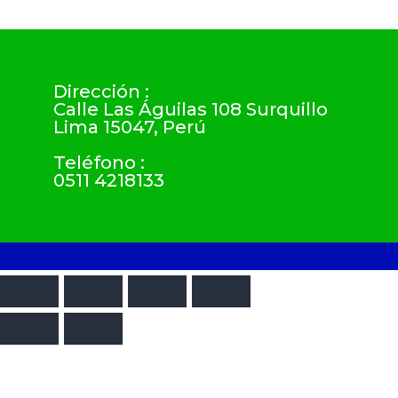
Dirección :
Calle Las Águilas 108 Surquillo
Lima 15047, Perú
Teléfono :
0511 4218133