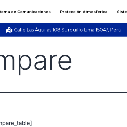
stema de Comunicaciones
Protección Atmosferica
Sist
Calle Las Águilas 108 Surquillo Lima 15047, Perú
mpare
mpare_table]