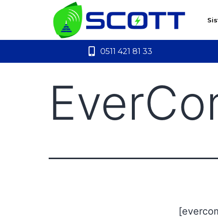
Si
0511 421 81 33
EverCo
[everco