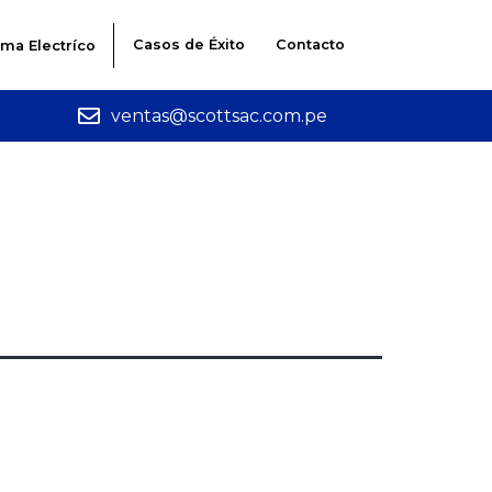
Casos de Éxito
Contacto
ema Electríco
ventas@scottsac.com.pe