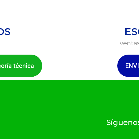
OS
ES
venta
soría técnica
ENV
Síguenos